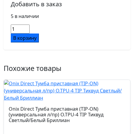
Добавить в заказ
5 в наличии
Количество
товара
В корзину
Onix
Direct
Тумба
сервисная
Похожие товары
с
ящиками
O.TS-
11
Тиквуд
Светлый
Onix Direct Тумба приставная (TIP-ON)
1100*460*576
(универсальная л/пр) O.TPU-4 TIP Тиквуд
Светлый/Белый Бриллиан