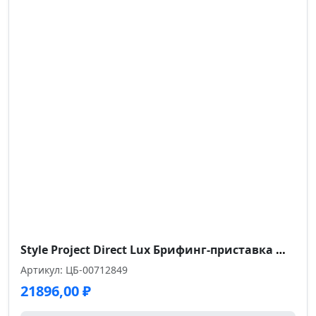
Style Project Direct Lux Брифинг-приставка M-SN-6T1.BR-003 Антрацит/Нержавеющая Сталь/Хром 980*600*7
Артикул: ЦБ-00712849
21896,00
₽