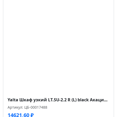
Yalta Шкаф узкий LT.SU-2.2 R (L) black Акация Лорка/Стекло Black 400*450*1195
Артикул: ЦБ-00017488
14621,60
₽