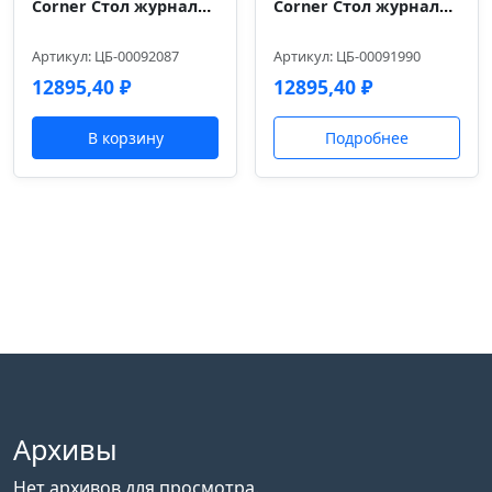
Corner Стол журнальный COR.SJ Орех Лоренцо/Графит 800*600*450
Corner Стол журнальный COR.SJ Гикори Песочный/Ваниль 800*600*450
Артикул: ЦБ-00092087
Артикул: ЦБ-00091990
12895,40
₽
12895,40
₽
В корзину
Подробнее
Архивы
Нет архивов для просмотра.