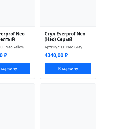
verprof Neo
Стул Everprof Neo
Желтый
(Нэо) Серый
 EP Neo Yellow
Артикул: EP Neo Grey
00
₽
4340,00
₽
 корзину
В корзину