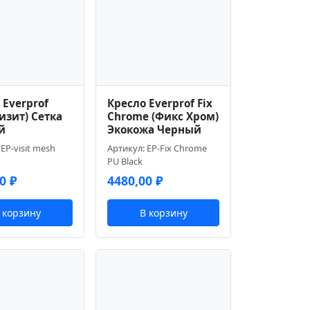
 Everprof
Кресло Everprof Fix
Визит) Сетка
Chrome (Фикс Хром)
й
Экокожа Черный
EP-visit mesh
Артикул: EP-Fix Chrome
PU Black
00
₽
4480,00
₽
 корзину
В корзину