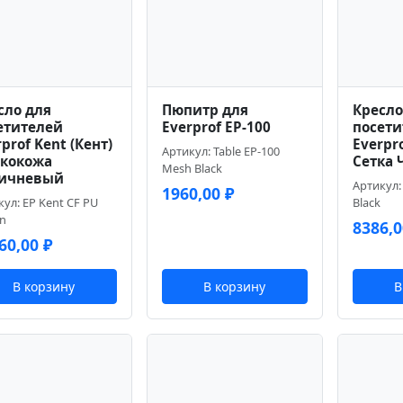
сло для
Пюпитр для
Кресло
етителей
Everprof EP-100
посети
prof Kent (Кент)
Everpro
Артикул: Table EP-100
Экокожа
Сетка 
Mesh Black
ичневый
Артикул:
1960,00
₽
кул: EP Kent CF PU
Black
n
8386,
60,00
₽
В корзину
В корзину
В