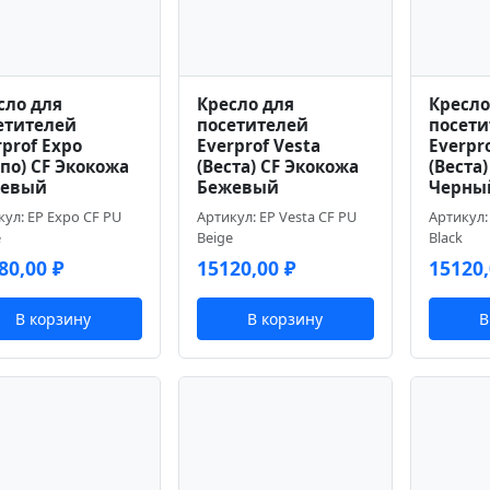
сло для
Кресло для
Кресло
етителей
посетителей
посети
rprof Expo
Everprof Vesta
Everpro
спо) CF Экокожа
(Веста) CF Экокожа
(Веста
жевый
Бежевый
Черны
кул: EP Expo CF PU
Артикул: EP Vesta CF PU
Артикул:
e
Beige
Black
80,00
₽
15120,00
₽
15120
В корзину
В корзину
В