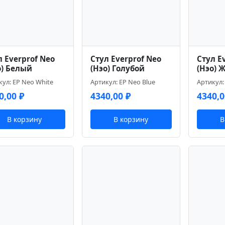
л Everprof Neo
Стул Everprof Neo
Стул E
о) Белый
(Нэо) Голубой
(Нэо) 
кул: EP Neo White
Артикул: EP Neo Blue
Артикул:
0,00
₽
4340,00
₽
4340,
В корзину
В корзину
В