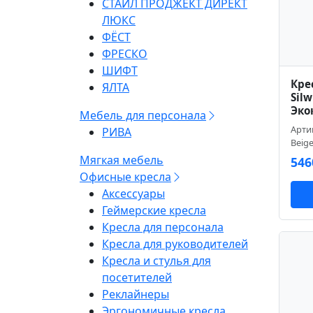
СТАЙЛ ПРОДЖЕКТ ДИРЕКТ
ЛЮКС
ФЁСТ
ФРЕСКО
ШИФТ
Кре
ЯЛТА
Sil
Эко
Мебель для персонала
Артик
РИВА
Beig
Мягкая мебель
546
Офисные кресла
Аксессуары
Геймерские кресла
Кресла для персонала
Кресла для руководителей
Кресла и стулья для
посетителей
Реклайнеры
Эргономичные кресла