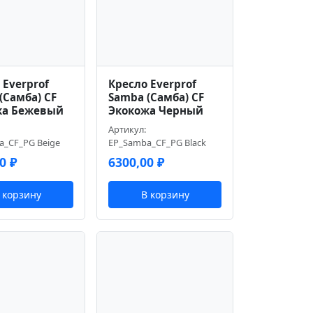
 Everprof
Кресло Everprof
(Самба) CF
Samba (Самба) CF
жа Бежевый
Экокожа Черный
Артикул:
a_CF_PG Beige
EP_Samba_CF_PG Black
00
₽
6300,00
₽
 корзину
В корзину