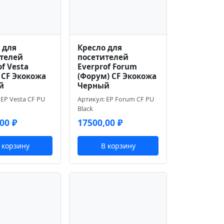
 для
Кресло для
телей
посетителей
f Vesta
Everprof Forum
) CF Экокожа
(Форум) CF Экокожа
й
Черный
 EP Vesta CF PU
Артикул: EP Forum CF PU
Black
,00
₽
17500,00
₽
 корзину
В корзину