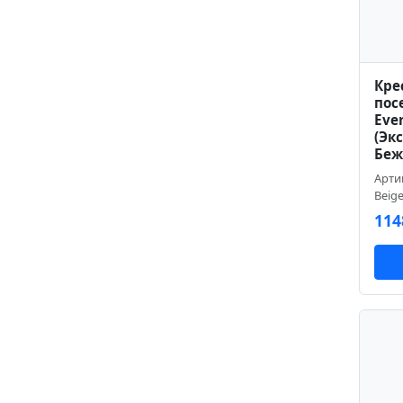
Кре
пос
Eve
(Эк
Бе
Арти
Beig
114