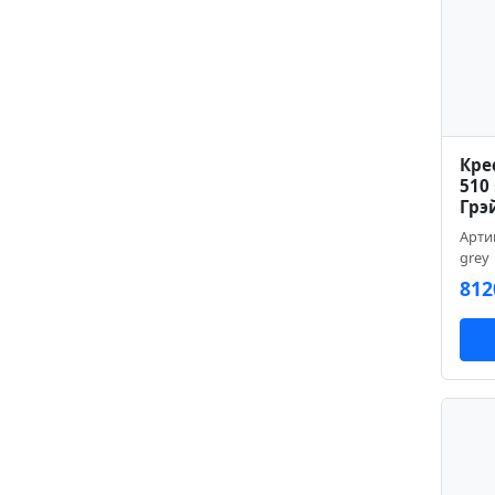
Кре
510 
Грэ
Арти
grey
812