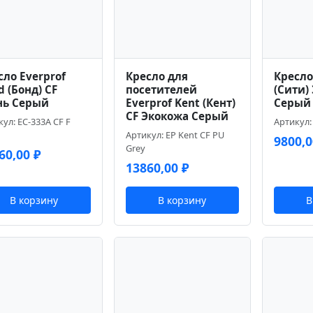
сло Everprof
Кресло для
Кресло 
d (Бонд) CF
посетителей
(Сити)
нь Серый
Everprof Kent (Кент)
Серый
CF Экокожа Серый
ул: EC-333A CF F
Артикул: 
Артикул: EP Kent CF PU
9800,
Grey
60,00
₽
13860,00
₽
В корзину
В корзину
В