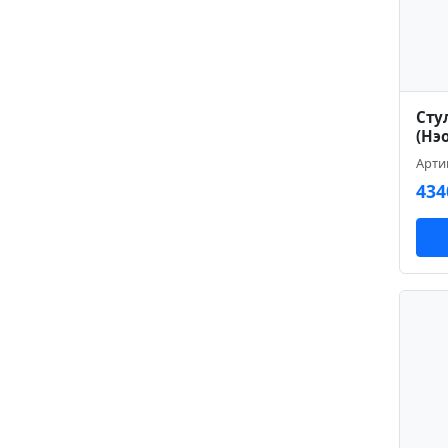
Сту
(Нэ
Арти
434