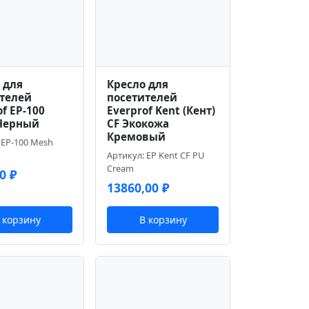
 для
Кресло для
телей
посетителей
f EP-100
Everprof Kent (Кент)
Черный
CF Экокожа
Кремовый
 EP-100 Mesh
Артикул: EP Kent CF PU
Cream
00
₽
13860,00
₽
 корзину
В корзину