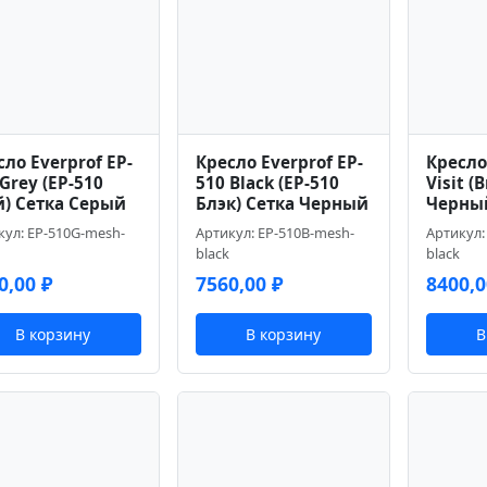
сло Everprof EP-
Кресло Everprof EP-
Кресло
Grey (EP-510
510 Black (EP-510
Visit (
й) Сетка Серый
Блэк) Сетка Черный
Черны
кул: EP-510G-mesh-
Артикул: EP-510B-mesh-
Артикул: 
black
black
0,00
₽
7560,00
₽
8400,
В корзину
В корзину
В