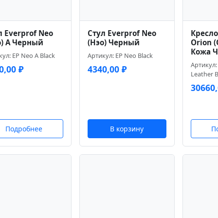
л Everprof Neo
Стул Everprof Neo
Кресло
о) A Черный
(Нэо) Черный
Orion 
Кожа 
ул: EP Neo A Black
Артикул: EP Neo Black
Артикул: 
0,00
₽
4340,00
₽
Leather B
30660
Подробнее
В корзину
П