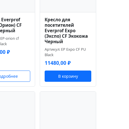
 Everprof
Кресло для
(Орион) CF
посетителей
Черный
Everprof Expo
(Экспо) CF Экокожа
EP-orion cf
Черный
lack
Артикул: EP Expo CF PU
,00
₽
Black
11480,00
₽
одробнее
В корзину