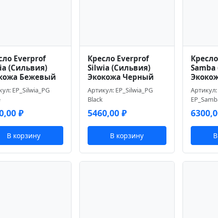
сло Everprof
Кресло Everprof
Кресло
wia (Сильвия)
Silwia (Сильвия)
Samba 
кожа Бежевый
Экокожа Черный
Экоко
ул: EP_Silwia_PG
Артикул: EP_Silwia_PG
Артикул:
e
Black
EP_Samb
0,00
₽
5460,00
₽
6300,
В корзину
В корзину
В