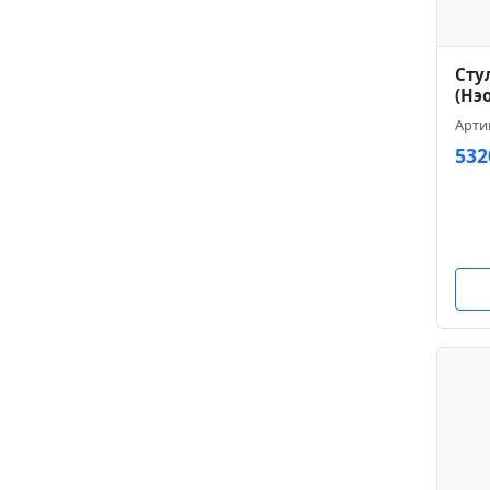
Сту
(Нэ
Артик
532