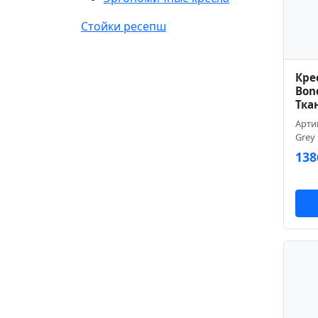
Стойки ресепш
Кре
Bon
Тка
Артик
Grey
138