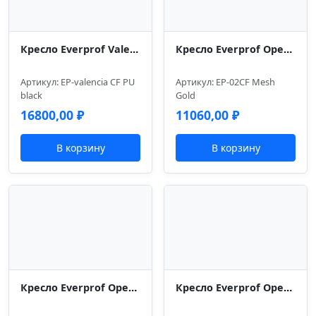
Кресло Everprof Valencia (Валенсия) CF Экокожа Черный
Кресло Everprof Opera (Опера) CF Сетка Золотой
Артикул: EP-valencia CF PU
Артикул: EP-02CF Mesh
black
Gold
16800,00
₽
11060,00
₽
В корзину
В корзину
Кресло Everprof Opera (Опера) CF Сетка Серый
Кресло Everprof Opera (Опера) CF Сетка Черный