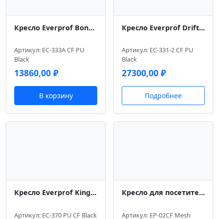
Кресло Everprof Bond (Бонд) CF Экокожа Черный
Кресло Everprof Drift Lux (Дрифт Люкс) CF Экокожа Черный
Артикул: EC-333A CF PU
Артикул: EC-331-2 CF PU
Black
Black
13860,00
₽
27300,00
₽
В корзину
Подробнее
Кресло Everprof King (Кинг) CF Экокожа Черный
Кресло для посетителей Everprof Opera (Опера) CF Сетка Коричневый
Артикул: EC-370 PU CF Black
Артикул: EP-02CF Mesh