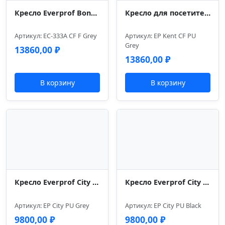
Кресло Everprof Bond (Бонд) CF Ткань Серый
Кресло для посетителей Everprof Kent (Кент) CF Экокожа Серый
Артикул: EC-333A CF F Grey
Артикул: EP Kent CF PU
Grey
13860,00
₽
13860,00
₽
В корзину
В корзину
Кресло Everprof City (Сити) Экокожа Серый
Кресло Everprof City (Сити) Экокожа Черный
Артикул: EP City PU Grey
Артикул: EP City PU Black
9800,00
₽
9800,00
₽