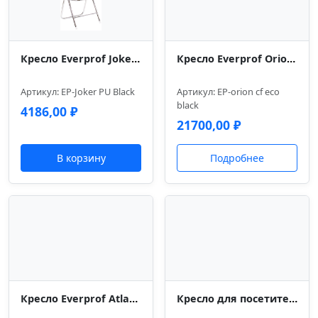
Кресло Everprof Joker (Джокер) Экокожа Черный
Кресло Everprof Orion (Орион) CF Экокожа Черный
Артикул: EP-Joker PU Black
Артикул: EP-orion cf eco
blaсk
4186,00
₽
21700,00
₽
В корзину
Подробнее
Кресло Everprof Atlant (Атлант) CF Экокожа Черный
Кресло для посетителей Everprof Nerey (Нэрэй) CF Экокожа Серый