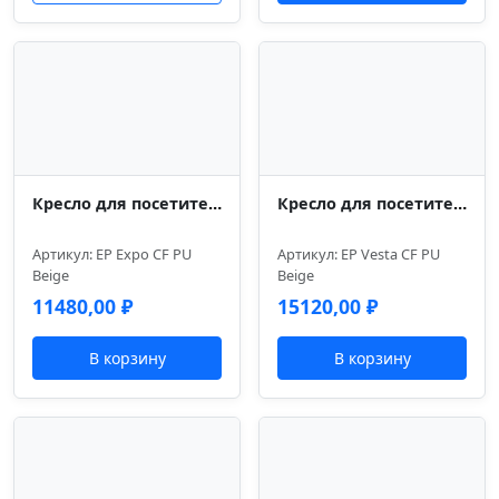
Кресло для посетителей Everprof Expo (Экспо) CF Экокожа Бежевый
Кресло для посетителей Everprof Vesta (Веста) CF Экокожа Бежевый
Артикул: EP Expo CF PU
Артикул: EP Vesta CF PU
Beige
Beige
11480,00
₽
15120,00
₽
В корзину
В корзину