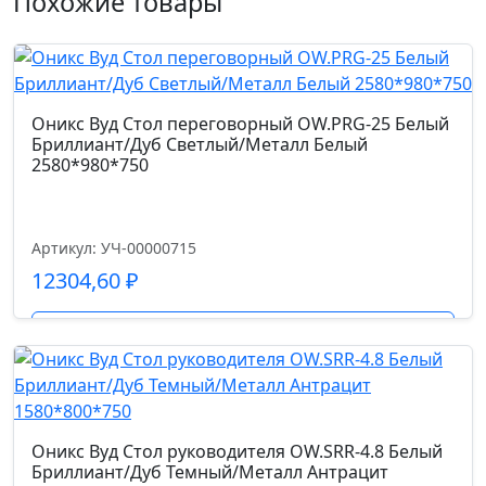
Похожие товары
Черный
пластик/
Механизм
Серый
Donati с клавишным слайдером, фиксация в 4
положениях
Оникс Вуд Стол переговорный OW.PRG-25 Белый
Бриллиант/Дуб Светлый/Металл Белый
2580*980*750
Газпатрон мм.
100
Артикул: УЧ-00000715
Страна производства
12304,60
₽
Китай
Подробнее
Допустимая нагрузка кг.
120.0
Код цвета
Оникс Вуд Стол руководителя OW.SRR-4.8 Белый
Бриллиант/Дуб Темный/Металл Антрацит
сетка (HY-5806B)/ткань (HY-5806)