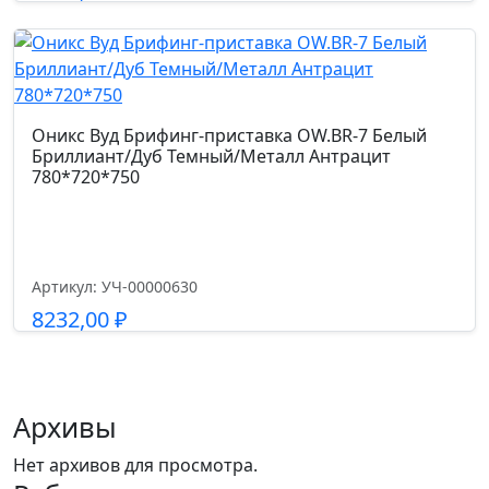
Высота от пола до сиденья см.
Подробнее
38-48
Высота подлокотников от пола см.
Оникс Вуд Брифинг-приставка OW.BR-7 Белый
57-65-75
Бриллиант/Дуб Темный/Металл Антрацит
780*720*750
Артикул: УЧ-00000630
8232,00
₽
Подробнее
Архивы
Нет архивов для просмотра.