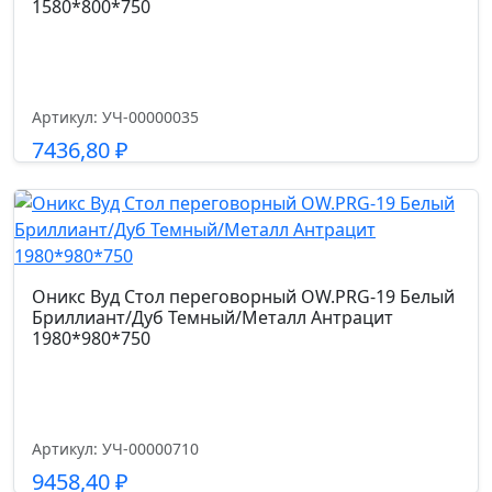
1580*800*750
Гарантийный срок
5 лет
Артикул: УЧ-00000035
7436,80
₽
Размер габариты, см.
64*70*115-125
Подробнее
Ширина сиденья см.
52.0
Оникс Вуд Стол переговорный OW.PRG-19 Белый
Бриллиант/Дуб Темный/Металл Антрацит
Глубина сиденья см.
1980*980*750
43
Высота спинки см.
Артикул: УЧ-00000710
73
9458,40
₽