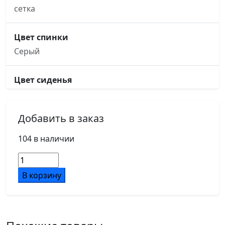
сетка
Цвет спинки
Серый
Цвет сиденья
Серый
Добавить в заказ
Основание кресла
пятилучье, d680, черный нейлон
104 в наличии
Количество
Подлокотники
товара
В корзину
черный пластик 4D
Кресло
Antler
EAN-
Ролики
001A
d60