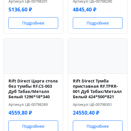
Артикул: ЦБ-00798291
Артикул: ЦБ-00798290
5136,60
₽
4845,40
₽
Подробнее
Подробнее
Rift Direct Царга стола
Rift Direct Тумба
без тумбы RF.CS-003
приставная RF.TPRR-
Дуб Табак/Металл
001 Дуб Табак/Металл
Белый 1296*18*340
Белый 424*500*821
Артикул: ЦБ-00798289
Артикул: ЦБ-00798301
4559,80
₽
24550,40
₽
Подробнее
Подробнее