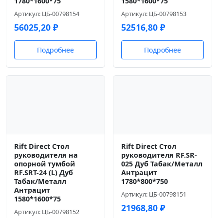
1780*1600*75
1580*1600*75
Артикул: ЦБ-00798154
Артикул: ЦБ-00798153
56025,20
₽
52516,80
₽
Подробнее
Подробнее
Rift Direct Стол
Rift Direct Стол
руководителя на
руководителя RF.SR-
опорной тумбой
025 Дуб Табак/Металл
RF.SRT-24 (L) Дуб
Антрацит
Табак/Металл
1780*800*750
Антрацит
Артикул: ЦБ-00798151
1580*1600*75
21968,80
₽
Артикул: ЦБ-00798152