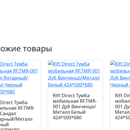
хожие товары
Rift Direct Тумба
Rift Di
мобильная RF.TMR-
мобил
 Direct Тумба
001 Дуб Винченцо/
001 Д
ильная RF.TMR-
Металл Белый
Метал
 Сандал
424*500*680
424*5
арный/Металл
ный