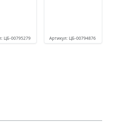
л: ЦБ-00795279
Артикул: ЦБ-00794876
9,00
₽
24550,40
₽
одробнее
Подробнее