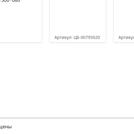
*500*680
Артикул: ЦБ-00795020
Артику
кул: ЦБ-00796313
23079,00
₽
2307
079,00
₽
Подробнее
П
Подробнее
ищены