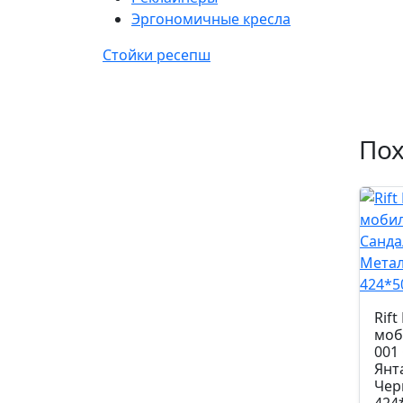
Эргономичные кресла
Стойки ресепш
По
Rift
моб
001
Янт
Чер