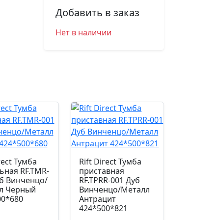
Добавить в заказ
Нет в наличии
rect Тумба
Rift Direct Тумба
ьная RF.TMR-
приставная
уб Винченцо/
RF.TPRR-001 Дуб
л Черный
Винченцо/Металл
00*680
Антрацит
424*500*821