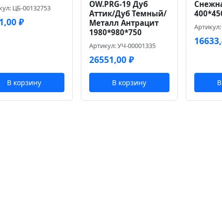
OW.PRG-19 Дуб
Снежн
кул: ЦБ-00132753
Аттик/Дуб Темный/
400*45
1,00
₽
Металл Антрацит
Артикул:
1980*980*750
16633
Артикул: УЧ-00001335
26551,00
₽
В корзину
В корзину
В