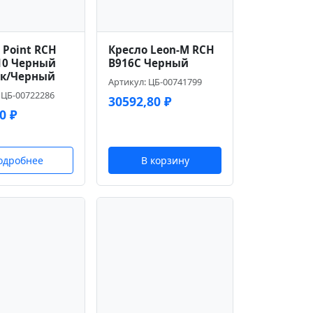
 Point RCH
Кресло Leon-M RCH
10 Черный
B916C Черный
ик/Черный
Артикул: ЦБ-00741799
 ЦБ-00722286
30592,80
₽
00
₽
одробнее
В корзину