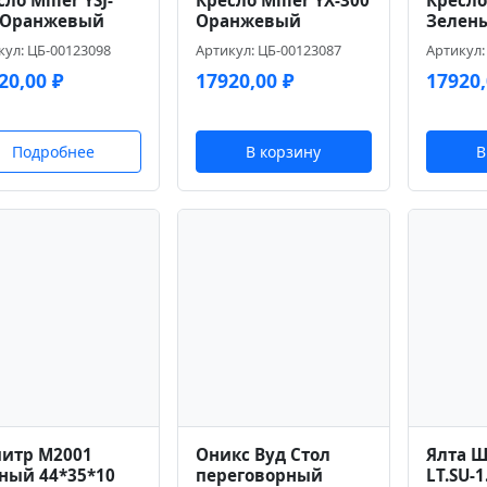
ло Miller YSJ-
Кресло Miller YX-300
Кресло 
 Оранжевый
Оранжевый
Зелен
кул: ЦБ-00123098
Артикул: ЦБ-00123087
Артикул:
20,00
₽
17920,00
₽
17920
Подробнее
В корзину
В
итр M2001
Оникс Вуд Стол
Ялта Ш
ный 44*35*10
переговорный
LT.SU-1.