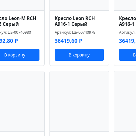
сло Leon-M RCH
Кресло Leon RCH
Кресло
6 Серый
A916-1 Серый
A916-1
кул: ЦБ-00740980
Артикул: ЦБ-00740978
Артикул:
92,80
₽
36419,60
₽
36419
В корзину
В корзину
В