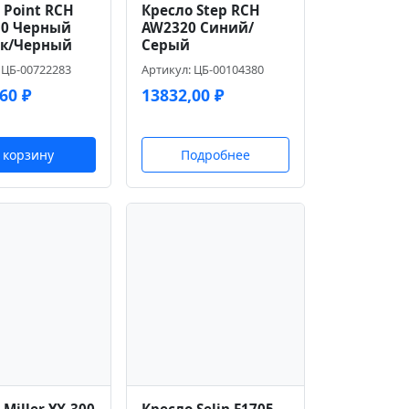
 Point RCH
Кресло Step RCH
10 Черный
AW2320 Синий/
ик/Черный
Серый
 ЦБ-00722283
Артикул: ЦБ-00104380
,60
₽
13832,00
₽
 корзину
Подробнее