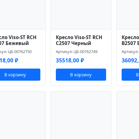
сло Viso-ST RCH
Кресло Viso-ST RCH
Кресло
07 Бежевый
C2507 Черный
B2507
кул: ЦБ-00762750
Артикул: ЦБ-00762749
Артикул:
18,00
₽
35518,00
₽
36092
В корзину
В корзину
В