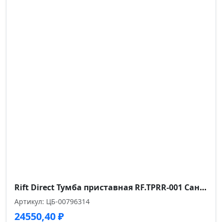
Rift Direct Тумба приставная RF.TPRR-001 Сандал Янтарный/Металл Черный 424*500*821
Артикул: ЦБ-00796314
24550,40
₽