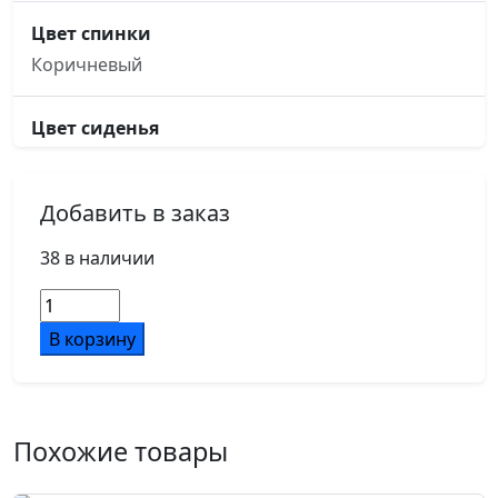
Цвет спинки
Коричневый
Цвет сиденья
Коричневый
Добавить в заказ
Основание кресла
пятилучье, d600
38 в наличии
Количество
Ролики
товара
В корзину
d50
Кресло
Solo
RCH
Механизм
SLP-
пиастра
Похожие товары
205
Коричневый