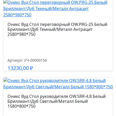
Газпатрон мм.
100
Страна производства
Оникс Вуд Стол переговорный OW.PRG-25 Белый
Бриллиант/Дуб Темный/Металл Антрацит
Россия
2580*980*750
Допустимая нагрузка кг.
100.0
Артикул: УЧ-00000156
13230,00
₽
Код цвета
экокожа (Oregon 26)
Подробнее
Гарантийный срок
Оникс Вуд Стол руководителя OW.SRR-4.8 Белый
1 год
Бриллиант/Дуб Светлый/Металл Белый
1580*800*750
Размер габариты, см.