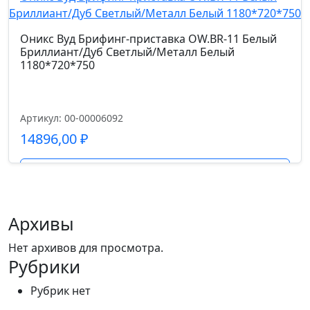
Высота от пола до сиденья см.
45-55
Оникс Вуд Брифинг-приставка OW.BR-11 Белый
Бриллиант/Дуб Светлый/Металл Белый
Высота подлокотников от пола см.
1180*720*750
65-75
Артикул: 00-00006092
14896,00
₽
Подробнее
Архивы
Нет архивов для просмотра.
Рубрики
Рубрик нет