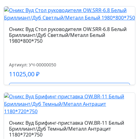
Черный/
Металл
Механизм
Черный
топ-ган
Оникс Вуд Стол руководителя OW.SRR-6.8 Белый
Бриллиант/Дуб Светлый/Металл Белый
1980*800*750
Газпатрон мм.
100
Артикул: УЧ-00000050
Страна производства
11025,00
₽
Китай
Подробнее
Допустимая нагрузка кг.
120.0
Код цвета
Оникс Вуд Брифинг-приставка OW.BR-11 Белый
Бриллиант/Дуб Темный/Металл Антрацит
экокожа (W3719)
1180*720*750