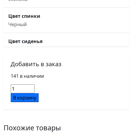
Цвет спинки
Черный
Цвет сиденья
Черный
Добавить в заказ
Основание кресла
пятилучье, d640, черный металл
141 в наличии
Количество
Подлокотники
товара
В корзину
черный металл, с накладками из экокожи в цвет
Кресло
кресла
Hugo
RCH
6002-
Ролики
Похожие товары
2SEB
d50/PU