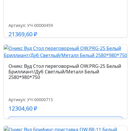
Гарантийный срок
1 год
Артикул: УЧ-00000459
21369,60
₽
Размер габариты, см.
57*56*92-102
Подробнее
Ширина сиденья см.
Оникс Вуд Стол переговорный OW.PRG-25 Белый
49.0
Бриллиант/Дуб Светлый/Металл Белый
2580*980*750
Глубина сиденья см.
45
Артикул: УЧ-00000715
12304,60
₽
Высота спинки см.
47
Подробнее