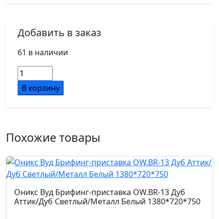
Светло-серый
Добавить в заказ
Основание кресла
пятилучье, d680, черный металл
61 в наличии
Количество
Подлокотники
товара
В корзину
черный металл с пластиковыми накладками
Кресло
Sten
W-
Ролики
263H
d50/PA
Похожие товары
Светло-
серый
Механизм
топ-ган
Оникс Вуд Брифинг-приставка OW.BR-13 Дуб
Аттик/Дуб Светлый/Металл Белый 1380*720*750
Газпатрон мм.
100