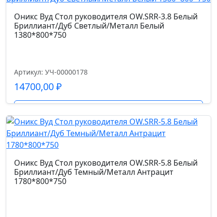
Глубина сиденья см.
Оникс Вуд Стол руководителя OW.SRR-3.8 Белый
Бриллиант/Дуб Светлый/Металл Белый
47
1380*800*750
Высота спинки см.
60
Артикул: УЧ-00000178
14700,00
₽
Высота от пола до сиденья см.
Подробнее
44-54
Высота подлокотников от пола см.
63-73
Оникс Вуд Стол руководителя OW.SRR-5.8 Белый
Бриллиант/Дуб Темный/Металл Антрацит
1780*800*750