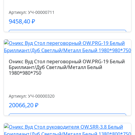
Артикул: УЧ-00000711
Страна производства
9458,40
₽
Китай
Подробнее
Допустимая нагрузка кг.
120.0
Оникс Вуд Стол переговорный OW.PRG-19 Белый
Код цвета
Бриллиант/Дуб Светлый/Металл Белый
1980*980*750
экокожа (LFP3-01)
Размер габариты, см.
Артикул: УЧ-00000320
68*68*103-113
20066,20
₽
Ширина сиденья см.
Подробнее
50.0