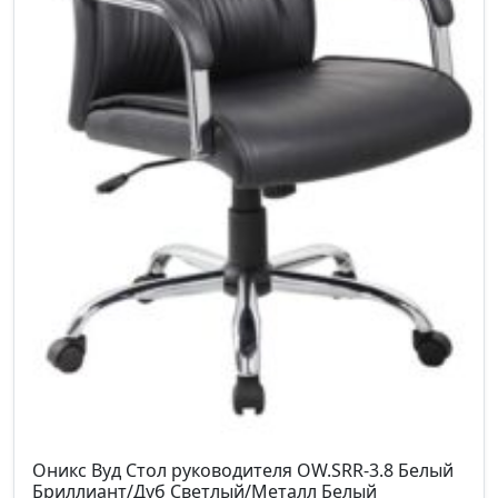
80
Высота от пола до сиденья см.
49-59
Высота подлокотников от пола см.
72-82
Оникс Вуд Стол руководителя OW.SRR-3.8 Белый
Бриллиант/Дуб Светлый/Металл Белый