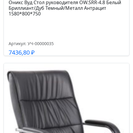
Код цвета
Оникс Вуд Стол руководителя OW.SRR-4.8 Белый
Бриллиант/Дуб Темный/Металл Антрацит
экокожа (Q-C-01)
1580*800*750
Гарантийный срок
1 год
Артикул: УЧ-00000035
7436,80
₽
Размер габариты, см.
71*84*114-124
Подробнее
Ширина сиденья см.
58.0
Глубина сиденья см.
52
Высота спинки см.