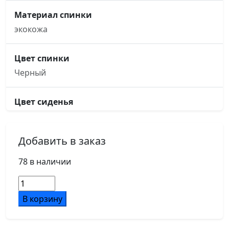
Материал спинки
экокожа
Цвет спинки
Черный
Цвет сиденья
Черный
Добавить в заказ
Основание кресла
пятилучье, d700, металлическое хромированное,
78 в наличии
усиленное
Количество
товара
В корзину
Подлокотники
Оникс
металл, с накладками из экокожи в цвет кресла
Вуд