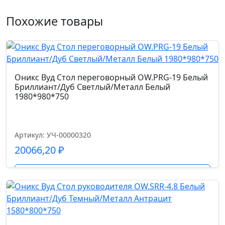
Стол
руководителя
Ролики
Похожие товары
OW.SRR-
d50, усиленные
5.8
Дуб
Механизм
Аттик/
топ-ган усиленный
Дуб
Оникс Вуд Стол переговорный OW.PRG-19 Белый
Темный/
Бриллиант/Дуб Светлый/Металл Белый
1980*980*750
Металл
Газпатрон мм.
Антрацит
100
1780*800*750
Артикул: УЧ-00000320
Страна производства
20066,20
₽
Китай
Подробнее
Допустимая нагрузка кг.
150.0