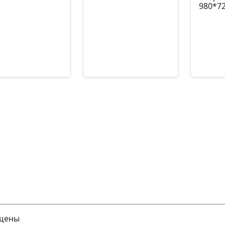
980*7
кул: УЧ-00000645
Артикул: УЧ-00000319
Артику
174,80
₽
28224,00
₽
1822
Подробнее
Подробнее
П
ищены