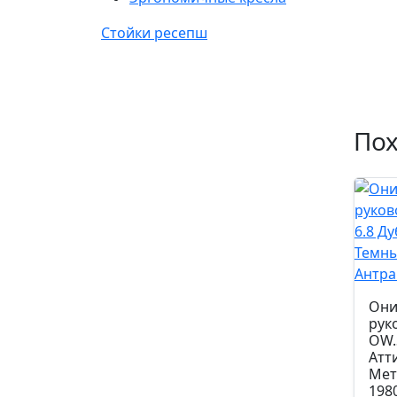
Стойки ресепш
По
Они
рук
OW.
Атт
Мет
198