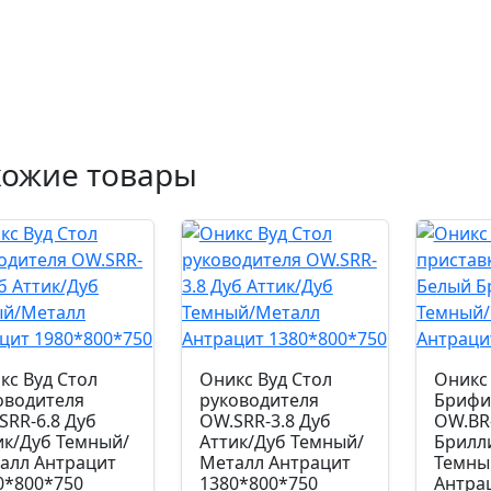
хожие товары
кс Вуд Стол
Оникс Вуд Стол
Оникс
оводителя
руководителя
Брифи
SRR-6.8 Дуб
OW.SRR-3.8 Дуб
OW.BR
ик/Дуб Темный/
Аттик/Дуб Темный/
Брилл
алл Антрацит
Металл Антрацит
Темны
0*800*750
1380*800*750
Антра