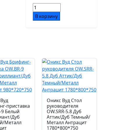
пластик
Количество
товара
В корзину
Подлокотники
Кресло
черный пластик 4D
Forum
CH-
312A
Ролики
Черный
d60/PA
пластик/
Серый
Механизм
синхромеханизм с
клавишным слайдером,
фиксация в 4 положениях
 Вуд
Оникс Вуд Стол
Газпатрон мм.
нг-приставка
руководителя
-9 Белый
OW.SRR-5.8 Дуб
100
иант/Дуб
Аттик/Дуб Темный/
й/Металл
Металл Антрацит
цит
1780*800*750