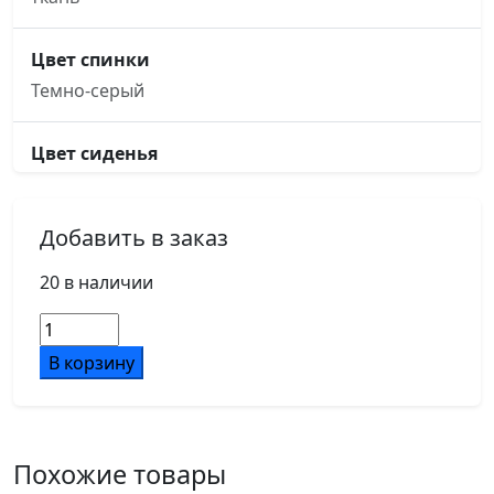
Цвет спинки
Темно-серый
Цвет сиденья
Темно-серый
Добавить в заказ
Основание кресла
пятилучье, d640, черный металл
20 в наличии
Количество
Подлокотники
товара
В корзину
черный металл с накладками
Кресло
Ray
RCH
Ролики
Низкая
d50
Похожие товары
спинка