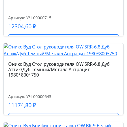
Размер габариты, см.
60*60*90-100
Артикул: УЧ-00000715
12304,60
₽
Ширина сиденья см.
50.0
Подробнее
Глубина сиденья см.
50
Оникс Вуд Стол руководителя OW.SRR-6.8 Дуб
Аттик/Дуб Темный/Металл Антрацит
Высота спинки см.
1980*800*750
53
Артикул: УЧ-00000645
Высота от пола до сиденья см.
11174,80
₽
43-53
Подробнее
Высота подлокотников от пола см.