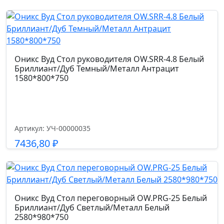
RPM-
Газпатрон мм.
28
100
Темно-
серый
Страна производства
Оникс Вуд Стол руководителя OW.SRR-4.8 Белый
Бриллиант/Дуб Темный/Металл Антрацит
Россия
1580*800*750
Допустимая нагрузка кг.
100.0
Артикул: УЧ-00000035
7436,80
₽
Код цвета
ткань (Velutto 19)
Подробнее
Гарантийный срок
Оникс Вуд Стол переговорный OW.PRG-25 Белый
1 год
Бриллиант/Дуб Светлый/Металл Белый
2580*980*750