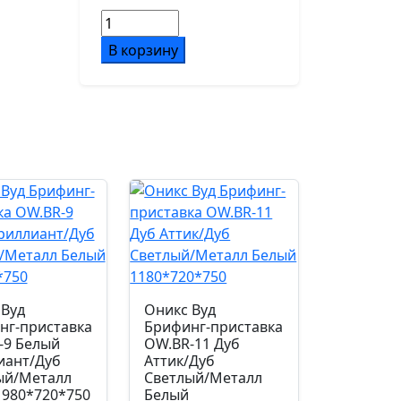
пластик
Количество
товара
В корзину
Подлокотники
Кресло
серый пластик 4D
Forum
CH-
312A-
Ролики
BS
d60/PA
Белый
пластик/
Механизм
Серый
синхромеханизм с
клавишным слайдером,
фиксация в 4 положениях
 Вуд
Оникс Вуд
Газпатрон мм.
нг-приставка
Брифинг-приставка
-9 Белый
OW.BR-11 Дуб
100
иант/Дуб
Аттик/Дуб
ый/Металл
Светлый/Металл
 980*720*750
Белый