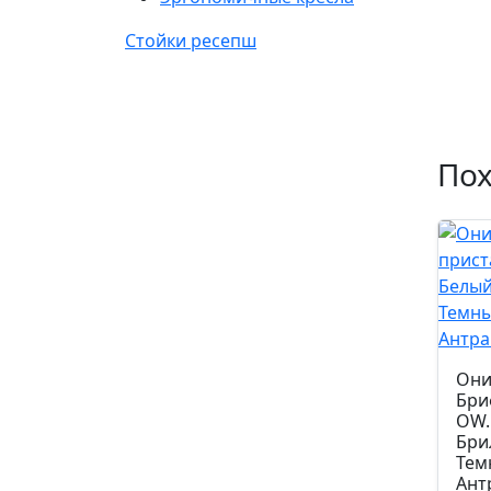
Стойки ресепш
По
Они
Бри
OW.
Бри
Тем
Ант