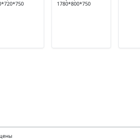
0*720*750
1780*800*750
кул: УЧ-00000459
Артикул: УЧ-00000779
Артику
369,60
₽
10847,20
₽
1470
Подробнее
Подробнее
П
ищены