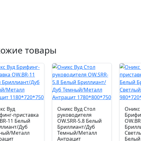
хожие товары
кс Вуд
Оникс Вуд Стол
Оникс
финг-приставка
руководителя
Брифи
BR-11 Белый
OW.SRR-5.8 Белый
OW.BR
ллиант/Дуб
Бриллиант/Дуб
Брилл
ный/Металл
Темный/Металл
Светл
рацит
Антрацит
Белый