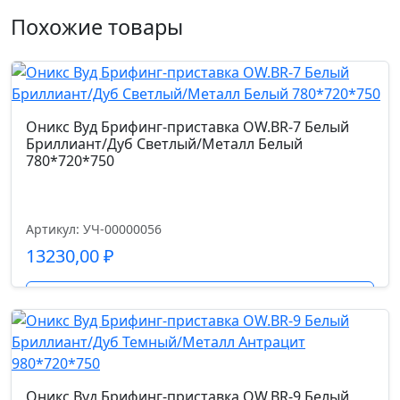
переговорный
Ролики
Похожие товары
OW.PRG-
d50/PU
25
Белый
Механизм
Бриллиант/
топ-ган
Дуб
Оникс Вуд Брифинг-приставка OW.BR-7 Белый
Светлый/
Бриллиант/Дуб Светлый/Металл Белый
780*720*750
Металл
Газпатрон мм.
Белый
80
2580*980*750
Артикул: УЧ-00000056
Страна производства
13230,00
₽
Китай
Подробнее
Допустимая нагрузка кг.
120.0
Код цвета
Оникс Вуд Брифинг-приставка OW.BR-9 Белый