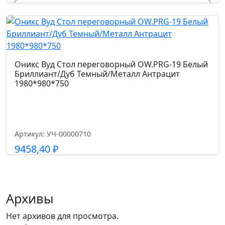
48
Подробнее
Высота от пола до сиденья см.
40-48
Оникс Вуд Стол переговорный OW.PRG-19 Белый
Высота подлокотников от пола см.
Бриллиант/Дуб Темный/Металл Антрацит
1980*980*750
62-70
Артикул: УЧ-00000710
9458,40
₽
Подробнее
Архивы
Нет архивов для просмотра.