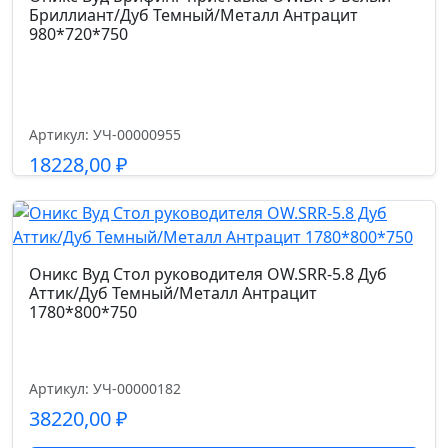
Бриллиант/Дуб Темный/Металл Антрацит
сетка/ткань
980*720*750
Гарантийный срок
1 год
Артикул: УЧ-00000955
18228,00
₽
Размер габариты, см.
55*68*94
Подробнее
Ширина сиденья см.
Оникс Вуд Стол руководителя OW.SRR-5.8 Дуб
49.0
Аттик/Дуб Темный/Металл Антрацит
1780*800*750
Глубина сиденья см.
51
Артикул: УЧ-00000182
38220,00
₽
Высота спинки см.