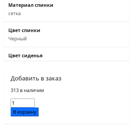
Материал спинки
сетка
Цвет спинки
Черный
Цвет сиденья
Черный
Добавить в заказ
Основание кресла
пятилучье, d640, металлическое хромированное
313 в наличии
Количество
Подлокотники
товара
В корзину
металлические хромированные, с черными
Оникс
пластиковыми накладками
Вуд
Стол