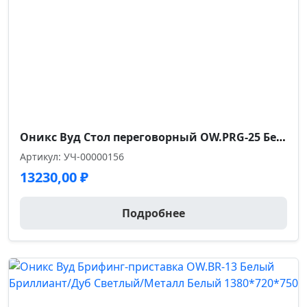
Размер габариты, см.
58*51*97
Ширина сиденья см.
50.0
Оникс Вуд Стол переговорный OW.PRG-25 Белый Бриллиант/Дуб Темный/Металл Антрацит 2580*980*750
Глубина сиденья см.
Артикул: УЧ-00000156
49
13230,00
₽
Высота спинки см.
Подробнее
55
Высота от пола до сиденья см.
47