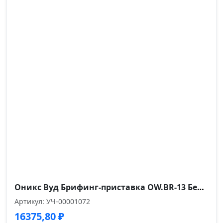
Высота подлокотников от пола см.
67
Оникс Вуд Брифинг-приставка OW.BR-13 Белый Бриллиант/Дуб Светлый/Металл Белый 1380*720*750
Артикул: УЧ-00001072
16375,80
₽