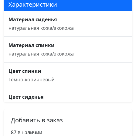
Характеристики
Материал сиденья
натуральная кожа/экокожа
Материал спинки
натуральная кожа/экокожа
Цвет спинки
Темно-коричневый
Цвет сиденья
Темно-коричневый
Добавить в заказ
Основание кресла
рама, алюминиевая
87 в наличии