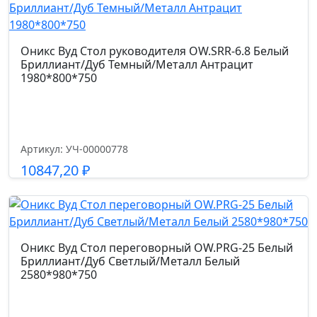
Страна производства
Россия
Оникс Вуд Стол руководителя OW.SRR-6.8 Белый
Допустимая нагрузка кг.
Бриллиант/Дуб Темный/Металл Антрацит
1980*800*750
100.0
Код цвета
экокожа
Артикул: УЧ-00000778
10847,20
₽
Гарантийный срок
2 года
Подробнее
Размер габариты, см.
Оникс Вуд Стол переговорный OW.PRG-25 Белый
60*60*87
Бриллиант/Дуб Светлый/Металл Белый
2580*980*750
Ширина сиденья см.