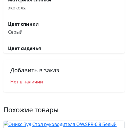
экокожа
Цвет спинки
Серый
Цвет сиденья
Серый
Добавить в заказ
Основание кресла
рама, металлическая хромированная
Нет в наличии
Подлокотники
металлические хромированные, с накладками из
Похожие товары
экокожи в цвет кресла