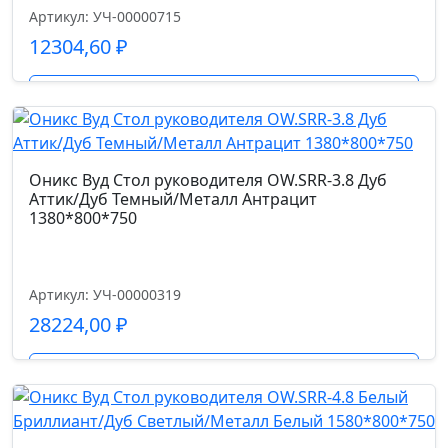
47.0
Артикул: УЧ-00000715
12304,60
₽
Глубина сиденья см.
42
Подробнее
Высота спинки см.
39
Оникс Вуд Стол руководителя OW.SRR-3.8 Дуб
Аттик/Дуб Темный/Металл Антрацит
1380*800*750
Высота от пола до сиденья см.
48
Артикул: УЧ-00000319
Высота подлокотников от пола см.
28224,00
₽
63
Подробнее