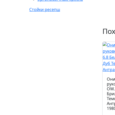
Стойки ресепш
По
Они
рук
OW.
Бри
Тем
Ант
198