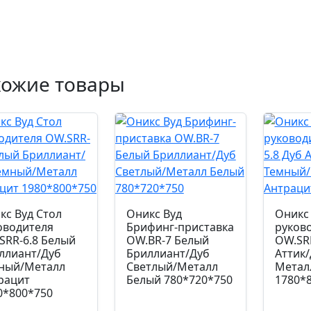
хожие товары
кс Вуд Стол
Оникс Вуд
Оникс 
оводителя
Брифинг-приставка
руков
SRR-6.8 Белый
OW.BR-7 Белый
OW.SRR
ллиант/Дуб
Бриллиант/Дуб
Аттик
ный/Металл
Светлый/Металл
Метал
рацит
Белый 780*720*750
1780*
0*800*750