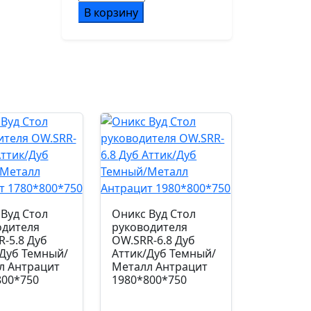
товара
В корзину
Подлокотники
Кресло
металлические
Hugo
хромированные, с
RCH
накладками из экокожи в
6002-
цвет кресла
3E
Коричневый
Страна производства
Китай
Допустимая нагрузка кг.
120.0
Вуд Стол
Оникс Вуд Стол
одителя
руководителя
-5.8 Дуб
OW.SRR-6.8 Дуб
Код цвета
/Дуб Темный/
Аттик/Дуб Темный/
экокожа (K66-08)
л Антрацит
Металл Антрацит
800*750
1980*800*750
Гарантийный срок