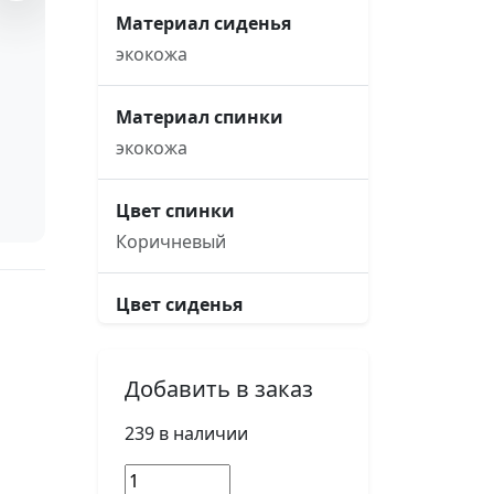
Материал сиденья
экокожа
Материал спинки
экокожа
Цвет спинки
Коричневый
Цвет сиденья
Коричневый
Добавить в заказ
Основание кресла
рама, металлическая
239 в наличии
хромированная
Количество