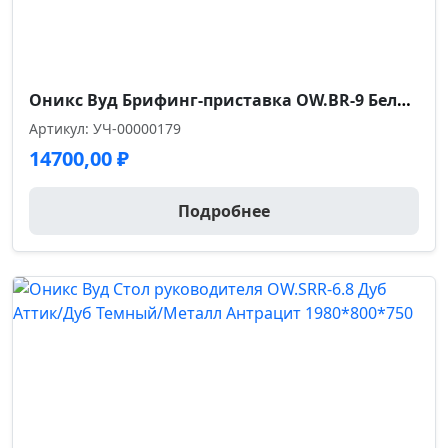
Размер габариты, см.
59*56*84
Ширина сиденья см.
Оникс Вуд Брифинг-приставка OW.BR-9 Белый Бриллиант/Дуб Светлый/Металл Белый 980*720*750
50.0
Артикул: УЧ-00000179
14700,00
₽
Глубина сиденья см.
49
Подробнее
Высота спинки см.
41
Высота от пола до сиденья см.
43
Высота подлокотников от пола см.