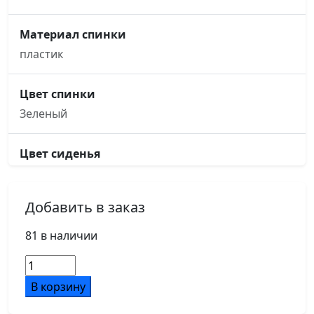
Материал спинки
пластик
Цвет спинки
Зеленый
Цвет сиденья
Зеленый
Добавить в заказ
Основание кресла
ножки, зеленый пластик / металл
81 в наличии
Количество
Подлокотники
товара
В корзину
зеленый пластик
Кресло
Dream-