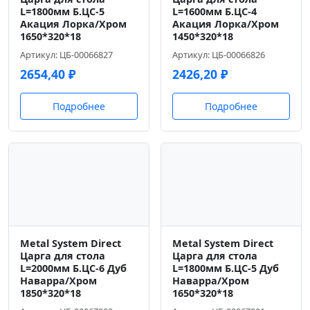
L=1800мм Б.ЦС-5
L=1600мм Б.ЦС-4
Акация Лорка/Хром
Акация Лорка/Хром
1650*320*18
1450*320*18
Артикул: ЦБ-00066827
Артикул: ЦБ-00066826
2654,40
₽
2426,20
₽
Подробнее
Подробнее
Metal System Direct
Metal System Direct
Царга для стола
Царга для стола
L=2000мм Б.ЦС-6 Дуб
L=1800мм Б.ЦС-5 Дуб
Наварра/Хром
Наварра/Хром
1850*320*18
1650*320*18