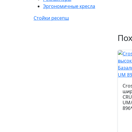
Эргономичные кресла
Стойки ресепш
По
Cro
шир
CRU
UM/
896