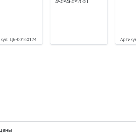
450*460*2000
кул: ЦБ-00160124
Артику
385,40
₽
5538
Артикул: ЦБ-00160105
39965,80
₽
Подробнее
П
Подробнее
ищены