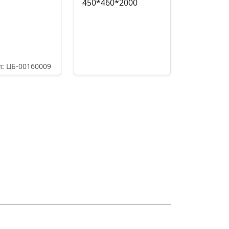
450*460*2000
л: ЦБ-00160009
5,40
₽
Артикул: ЦБ-00160130
41678,00
₽
одробнее
Подробнее