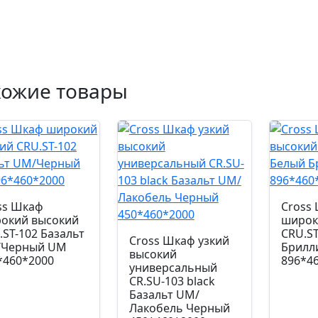
хожие товары
ss Шкаф
Cross
окий высокий
широк
.ST-102 Базальт
CRU.ST
Cross Шкаф узкий
Черный UM
Брилл
высокий
*460*2000
896*4
универсальный
CR.SU-103 black
Базальт UM/
Лакобель Черный