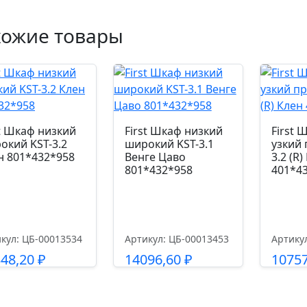
хожие товары
st Шкаф низкий
First Шкаф низкий
First 
окий KST-3.2
широкий KST-3.1
узкий 
н 801*432*958
Венге Цаво
3.2 (R)
801*432*958
401*4
кул: ЦБ-00013534
Артикул: ЦБ-00013453
Артику
348,20
₽
14096,60
₽
1075
Подробнее
Подробнее
П