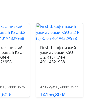
Шкаф низкий
First Шкаф низкий
правый KSU-
узкий левый KSU-
 Клен
3.2 R (L) Клен
32*958
401*432*958
л: ЦБ-00013576
Артикул: ЦБ-00013577
7,60
₽
14156,80
₽
одробнее
Подробнее