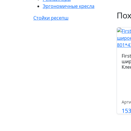
Эргономичные кресла
По
Стойки ресепш
Fir
шир
Кле
Арти
15