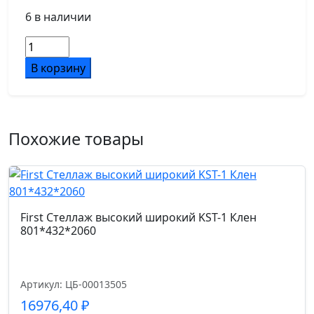
6 в наличии
Количество
товара
В корзину
First
Стеллаж
средний
узкий
Похожие товары
KSU-
2
Венге
Цаво
401*432*1260
First Стеллаж высокий широкий KST-1 Клен
801*432*2060
Артикул: ЦБ-00013505
16976,40
₽