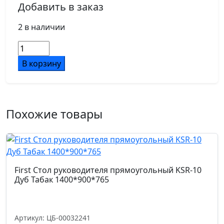
Добавить в заказ
2 в наличии
Количество
товара
В корзину
First
Стол
руководителя
прямоугольный
Похожие товары
KSR-
8
Дуб
Табак
2000*900*765
First Стол руководителя прямоугольный KSR-10
Дуб Табак 1400*900*765
Артикул: ЦБ-00032241