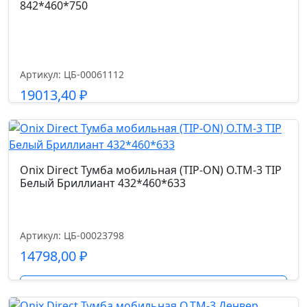
842*460*750
TIP
Дуб
Аризона/
Белый
Бриллиант
Артикул: ЦБ-00061112
8
19013,40
₽
Подробнее
Onix Direct Тумба мобильная (TIP-ON) O.TM-3 TIP
Белый Бриллиант 432*460*633
Артикул: ЦБ-00023798
14798,00
₽
Подробнее