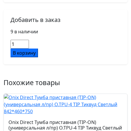
Добавить в заказ
9 в наличии
Количество
товара
В корзину
Onix
Direct
Тумба
приставная
Похожие товары
(TIP-
ON)
(универсальная
л/
пр)
O.TPU-
Onix Direct Тумба приставная (TIP-ON)
4
(универсальная л/пр) O.TPU-4 TIP Тиквуд Светлый