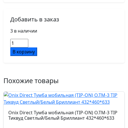
Добавить в заказ
3 в наличии
Количество
товара
В корзину
Onix
Direct
Тумба
сервисная
Похожие товары
с
ящиками
TIP-
ON
O.TS-
Onix Direct Тумба мобильная (TIP-ON) O.TM-3 TIP
11
Тиквуд Светлый/Белый Бриллиант 432*460*633
TIP