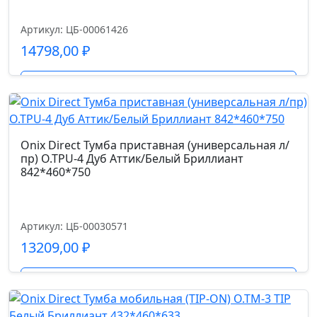
Денвер
Светлый/
Артикул: ЦБ-00061426
Белый
14798,00
₽
Бриллиант
1100*460*598
Подробнее
Onix Direct Тумба приставная (универсальная л/
пр) O.TPU-4 Дуб Аттик/Белый Бриллиант
842*460*750
Артикул: ЦБ-00030571
13209,00
₽
Подробнее