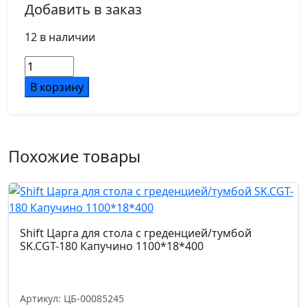
Добавить в заказ
12 в наличии
Количество
товара
В корзину
Shift
Царга
для
стола
Похожие товары
с
греденцией/
тумбой
SK.CGT-
180
Shift Царга для стола с греденцией/тумбой
Белый
SK.CGT-180 Капучино 1100*18*400
Бриллиант
1100*18*400
Артикул: ЦБ-00085245