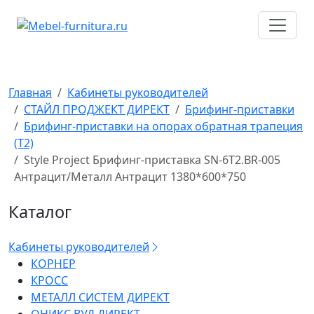
Перейти
к
содержимому
Главная
Кабинеты руководителей
СТАЙЛ ПРОДЖЕКТ ДИРЕКТ
Брифинг-приставки
Брифинг-приставки на опорах обратная трапеция
(T2)
Style Project Брифинг-приставка SN-6T2.BR-005
Антрацит/Металл Антрацит 1380*600*750
Каталог
Кабинеты руководителей
КОРНЕР
КРОСС
МЕТАЛЛ СИСТЕМ ДИРЕКТ