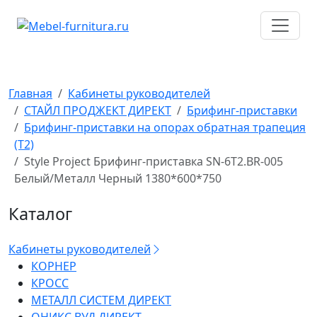
Перейти
к
содержимому
Главная
Кабинеты руководителей
СТАЙЛ ПРОДЖЕКТ ДИРЕКТ
Брифинг-приставки
Брифинг-приставки на опорах обратная трапеция
(T2)
Style Project Брифинг-приставка SN-6T2.BR-005
Белый/Металл Черный 1380*600*750
Каталог
Кабинеты руководителей
КОРНЕР
КРОСС
МЕТАЛЛ СИСТЕМ ДИРЕКТ