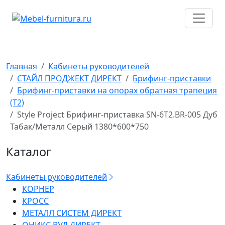
Перейти
к
содержимому
Главная
Кабинеты руководителей
СТАЙЛ ПРОДЖЕКТ ДИРЕКТ
Брифинг-приставки
Брифинг-приставки на опорах обратная трапеция
(T2)
Style Project Брифинг-приставка SN-6T2.BR-005 Дуб
Табак/Металл Серый 1380*600*750
Каталог
Кабинеты руководителей
КОРНЕР
КРОСС
МЕТАЛЛ СИСТЕМ ДИРЕКТ