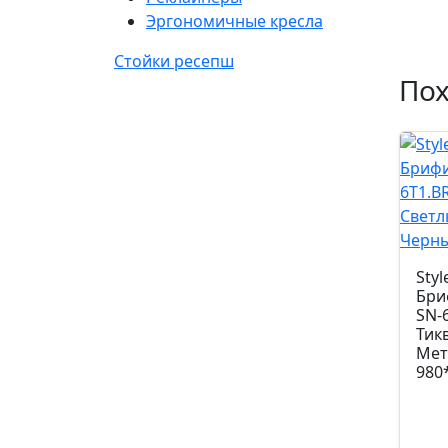
Эргономичные кресла
Стойки ресепш
По
Styl
Бри
SN-
Тик
Мет
980