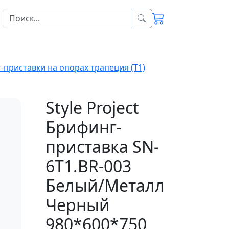
-приставки на опорах трапеция (T1)
Style Project
Брифинг-
приставка SN-
6T1.BR-003
Белый/Металл
Черный
980*600*750