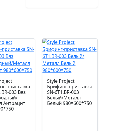
roject
Style Project
нг-приставка
Брифинг-приставка
.BR-003 Вяз
SN-6T1.BR-003
родный/
Белый/Металл
л Антрацит
Белый 980*600*750
00*750