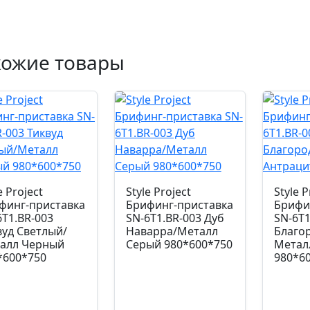
хожие товары
e Project
Style Project
Style P
финг-приставка
Брифинг-приставка
Брифи
6T1.BR-003
SN-6T1.BR-003 Дуб
SN-6T1
вуд Светлый/
Наварра/Металл
Благо
алл Черный
Серый 980*600*750
Метал
*600*750
980*6