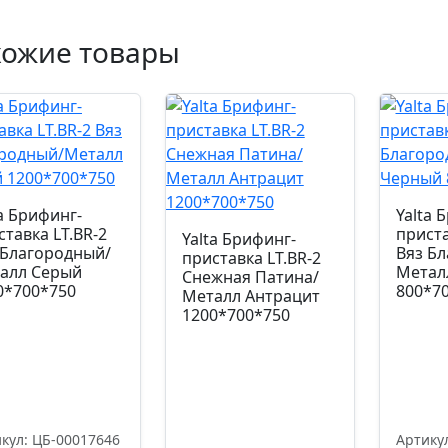
хожие товары
ta Брифинг-
Yalta 
ставка LT.BR-2
приста
Yalta Брифинг-
 Благородный/
Вяз Б
приставка LT.BR-2
алл Серый
Метал
Снежная Патина/
0*700*750
800*7
Металл Антрацит
1200*700*750
кул: ЦБ-00017646
Артику