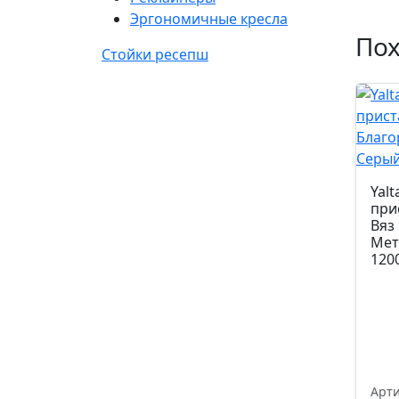
Эргономичные кресла
По
Стойки ресепш
Yal
при
Вяз
Мет
120
Арти