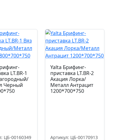
Брифинг-
Yalta Брифинг-
вка LT.BR-1
приставка LT.BR-2
лагородный/
Акация Лорка/
л Черный
Металл Антрацит
00*750
1200*700*750
л: ЦБ-00160349
Артикул: ЦБ-00170913