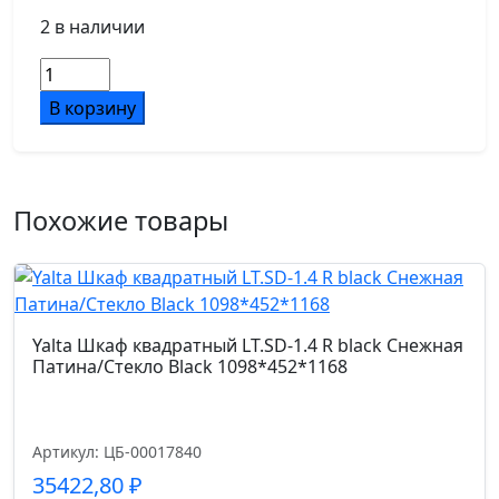
2 в наличии
Количество
товара
В корзину
Yalta
Шкаф
квадратный
LT.SD-
Похожие товары
1.3
Вяз
Благородный
1098*452*1168
Yalta Шкаф квадратный LT.SD-1.4 R black Снежная
Патина/Стекло Black 1098*452*1168
Артикул: ЦБ-00017840
35422,80
₽