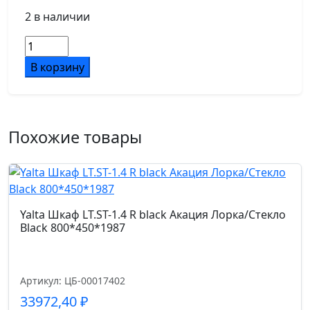
2 в наличии
Количество
товара
В корзину
Yalta
Шкаф
узкий
LT.SU-
Похожие товары
1.1
(R)
Вяз
Благородный
400*450*1987
Yalta Шкаф LT.ST-1.4 R black Акация Лорка/Стекло
Black 800*450*1987
Артикул: ЦБ-00017402
33972,40
₽