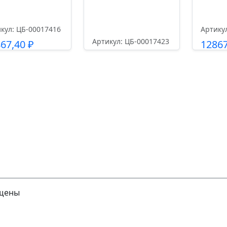
кул: ЦБ-00017416
Артику
Артикул: ЦБ-00017423
867,40
₽
1286
22181,60
₽
Подробнее
П
Подробнее
ищены