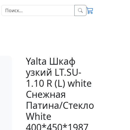
Yalta Шкаф
узкий LT.SU-
1.10 R (L) white
Снежная
Патина/Стекло
White
400*450*1987