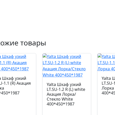
хожие товары
ta Шкаф узкий
Yalta 
U-1.1 (R) Акация
LT.SU-1
Yalta Шкаф узкий
ка
Лорка
LT.SU-1.2 R (L) white
*450*1987
400*4
Акация Лорка/
Стекло White
400*450*1987