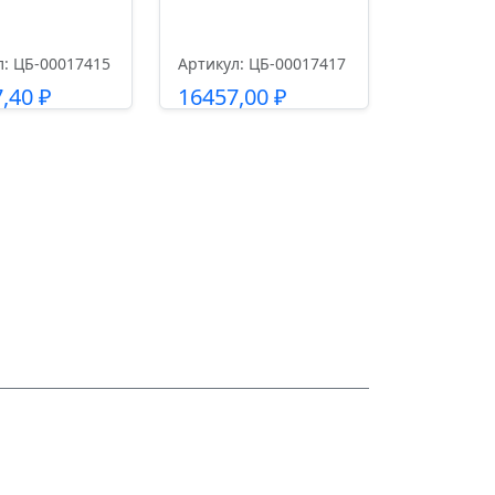
л: ЦБ-00017415
Артикул: ЦБ-00017417
7,40
₽
16457,00
₽
одробнее
Подробнее