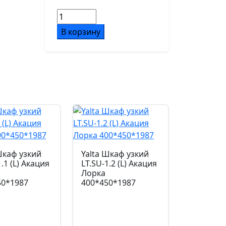
Количество
товара
В корзину
Yalta
Шкаф
узкий
LT.SU-
1.10
R
(L)
white
Снежная
Патина/
Шкаф узкий
Yalta Шкаф узкий
Стекло
.1 (L) Акация
LT.SU-1.2 (L) Акация
White
Лорка
50*1987
400*450*1987
400*450*1987