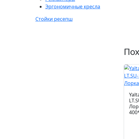
Эргономичные кресла
Стойки ресепш
По
Yal
LT.S
Лор
400