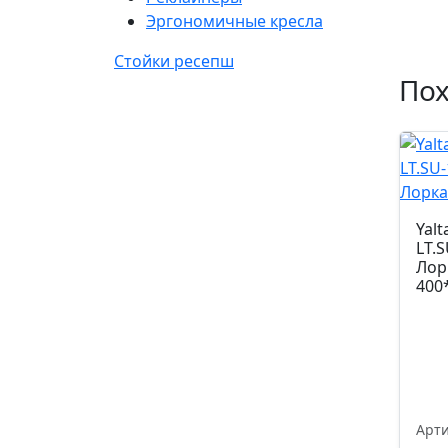
Эргономичные кресла
Стойки ресепш
По
Yal
LT.S
Лор
400
Арти