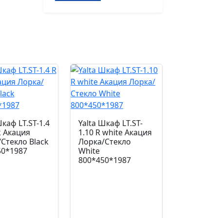
Yalta
Шкаф
узкий
LT.SU-
1.10
R
(R)
Вяз
Благородный
400*450*1987
Шкаф LT.ST-1.4
Yalta Шкаф LT.ST-
k Акация
1.10 R white Акация
Стекло Black
Лорка/Стекло
50*1987
White
800*450*1987