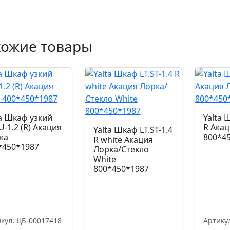
хожие товары
ta Шкаф узкий
Yalta 
U-1.2 (R) Акация
R Акац
Yalta Шкаф LT.ST-1.4
ка
800*4
R white Акация
*450*1987
Лорка/Стекло
White
800*450*1987
кул: ЦБ-00017418
Артику