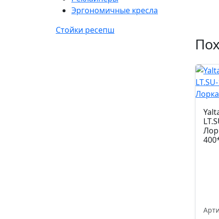
Эргономичные кресла
Стойки ресепш
По
Yal
LT.S
Лор
400
Арти