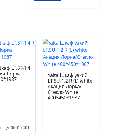
Yalta
Шкаф
узкий
LT.SU-
1.2
(R)
Снежная
Патина
400*450*1987
Шкаф LT.ST-1.4
ия Лорка
Yalta Шкаф узкий
50*1987
LT.SU-1.2 R (L) white
Акация Лорка/
Стекло White
400*450*1987
л: ЦБ-00017401