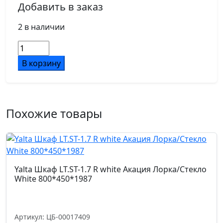
Добавить в заказ
2 в наличии
Количество
товара
В корзину
Yalta
Шкаф
узкий
LT.SU-
Похожие товары
1.4
R
(L)
white
Вяз
Yalta Шкаф LT.ST-1.7 R white Акация Лорка/Стекло
Благородный/
White 800*450*1987
Стекло
White
400*450*1987
Артикул: ЦБ-00017409