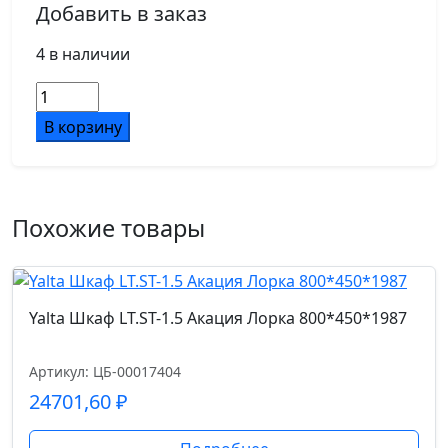
Добавить в заказ
4 в наличии
Количество
товара
В корзину
Yalta
Шкаф
узкий
LT.SU-
Похожие товары
1.4
R
(R)
black
Yalta Шкаф LT.ST-1.5 Акация Лорка 800*450*1987
Снежная
Патина/
Артикул: ЦБ-00017404
Стекло
24701,60
₽
Black
400*450*1987