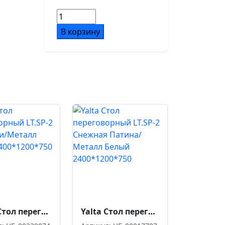
Количество
товара
В корзину
Yalta
Стол
переговорный
LT.SP-
3
Снежная
Патина/
Металл
Серый
1800*1100*750
Yalta Стол переговорный LT.SP-2 Дуб Мали/Металл Серый 2400*1200*750
Yalta Стол переговорный LT.SP-2 Снежная Патина/Металл Белый 2400*1200*750