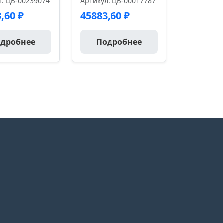
л: ЦБ-00239074
Артикул: ЦБ-00017787
3,60
₽
45883,60
₽
дробнее
Подробнее