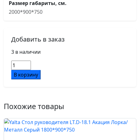
Размер габариты, см.
2000*900*750
Добавить в заказ
3 в наличии
Количество
товара
В корзину
Yalta
Стол
руководителя
LT.A-
Похожие товары
20
Вяз
Благородный
2000*900*750