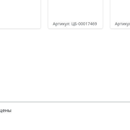
Артикул: ЦБ-00017469
Артику
кул: ЦБ-00017476
28893,20
₽
4605
734,20
₽
Подробнее
П
Подробнее
ищены