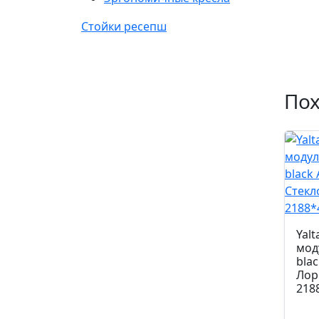
Стойки ресепш
По
Yalt
мод
bla
Лор
218