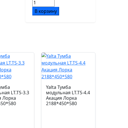
Количество
товара
В корзину
Yalta
Тумба
модульная
LT.TS-
4.5
black
Вяз
Благородный/
Стекло
Black
2188*450*580
Тумба
Yalta Тумба
ная LT.TS-3.3
модульная LT.TS-4.4
я Лорка
Акация Лорка
450*580
2188*450*580