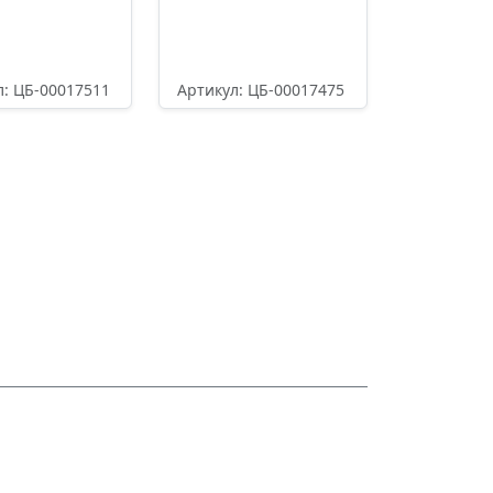
л: ЦБ-00017511
Артикул: ЦБ-00017475
8,60
₽
60358,20
₽
одробнее
Подробнее