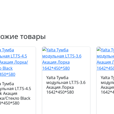
хожие товары
Yalta Тумба
Yalta 
модульная LT.TS-3.6
модуль
a Тумба
Акация Лорка
Акаци
ульная LT.TS-4.5
1642*450*580
1642*
ck Акация
ка/Стекло Black
8*450*580