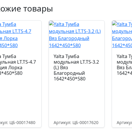
хожие товары
a Тумба
Yalta Тумба
Yalta 
ульная LT.TS-4.7
модульная LT.TS-3.2
модуль
ция Лорка
(L) Вяз
Вяз Б
8*450*580
Благородный
1642*
1642*450*580
кул: ЦБ-00017480
Артикул: ЦБ-00017620
Артику
471,00
₽
40336,80
₽
4605