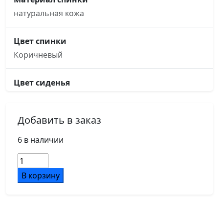
натуральная кожа
Цвет спинки
Коричневый
Цвет сиденья
Коричневый
Добавить в заказ
Основание кресла
пятилучье, d700, металлическое хромированное
6 в наличии
Количество
Ролики
товара
В корзину
d50
Ялта
Шкаф
узкий
Газпатрон мм.
LT.SU-