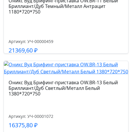
Оникс Вуд Брифинг-приставка OW.BR-11 Белый
Бриллиант/Дуб Темный/Металл Антрацит
Высота от пола до сиденья см.
1180*720*750
48-58
Высота подлокотников от пола см.
Артикул: УЧ-00000459
65-75
21369,60
₽
Подробнее
Оникс Вуд Брифинг-приставка OW.BR-13 Белый
Бриллиант/Дуб Светлый/Металл Белый
1380*720*750
Артикул: УЧ-00001072
16375,80
₽