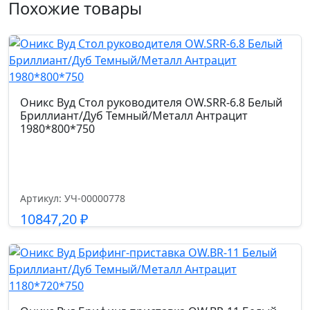
100
Похожие товары
2.4
R
Допустимая нагрузка кг.
(R)
150.0
white
Дуб
Мали/
Размер габариты, см.
Оникс Вуд Стол руководителя OW.SRR-6.8 Белый
Стекло
Бриллиант/Дуб Темный/Металл Антрацит
73*74*130
1980*800*750
White
400*450*1195
Ширина сиденья см.
52.0
Артикул: УЧ-00000778
10847,20
₽
Глубина сиденья см.
54
Подробнее
Высота спинки см.
77