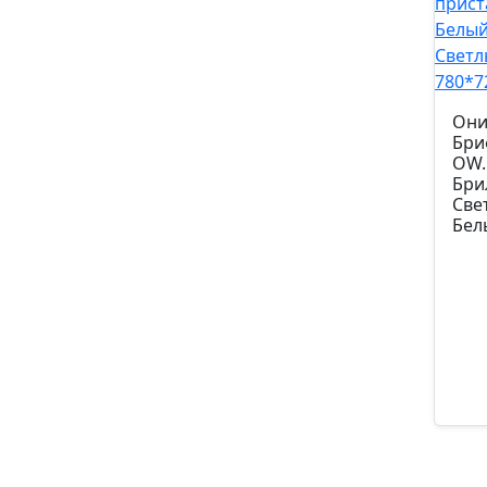
Они
Бри
OW.
Бри
Све
Бел
Арти
13