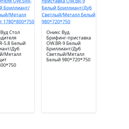
Светлый/
Механизм
Дуб
топ-ган 19
Светлый/
Металл
Белый
Газпатрон мм.
Вуд Стол
Оникс Вуд
980*720*750
одителя
Брифинг-приставка
100
R-5.8 Белый
OW.BR-9 Белый
иант/Дуб
Бриллиант/Дуб
й/Металл
Светлый/Металл
Страна производства
цит
Белый 980*720*750
Китай
800*750
Допустимая нагрузка кг.
120.0
Код цвета
сетка/ткань
л: УЧ-00000779
Артикул: УЧ-00000179
7,20
₽
14700,00
₽
Гарантийный срок