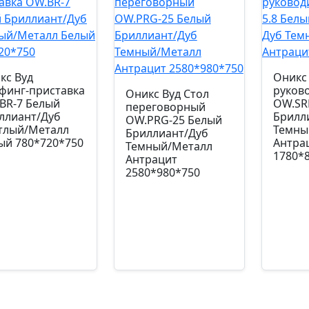
кс Вуд
Оникс 
финг-приставка
руков
Оникс Вуд Стол
BR-7 Белый
OW.SR
переговорный
ллиант/Дуб
Брилл
OW.PRG-25 Белый
тлый/Металл
Темны
Бриллиант/Дуб
ый 780*720*750
Антра
Темный/Металл
1780*
Антрацит
2580*980*750
кул: УЧ-00000056
Артику
Артикул: УЧ-00000156
230,00
₽
1084