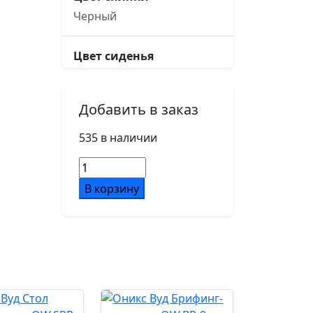
Черный
Цвет сиденья
Черный
Добавить в заказ
Основание кресла
пятилучье, d640,
535 в наличии
металлическое
Количество
хромированное
товара
В корзину
Оникс
Подлокотники
Вуд
черный пластик
Брифинг-
приставка
OW.BR-
Ролики
9
d50/PU
Денвер