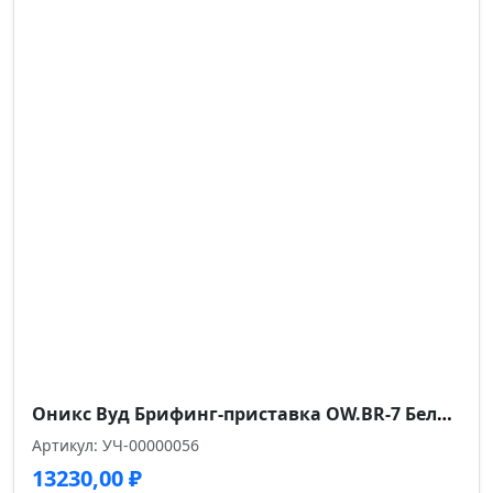
Глубина сиденья см.
47
Высота спинки см.
53
Высота от пола до сиденья см.
45-53
Высота подлокотников от пола см.
65-73
Оникс Вуд Брифинг-приставка OW.BR-7 Белый Бриллиант/Дуб Светлый/Металл Белый 780*720*750
Артикул: УЧ-00000056
13230,00
₽