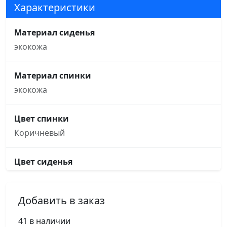
Характеристики
Материал сиденья
экокожа
Материал спинки
экокожа
Цвет спинки
Коричневый
Цвет сиденья
Коричневый
Добавить в заказ
Основание кресла
пятилучье, d640, алюминий
41 в наличии