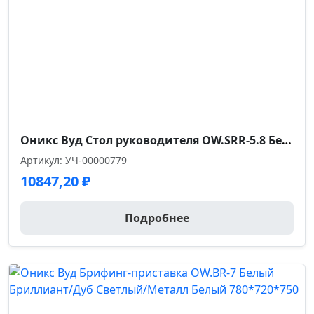
Допустимая нагрузка кг.
120.0
Код цвета
экокожа (EPU-NX9719)
Оникс Вуд Стол руководителя OW.SRR-5.8 Белый Бриллиант/Дуб Темный/Металл Антрацит 1780*800*750
Гарантийный срок
Артикул: УЧ-00000779
5 лет
10847,20
₽
Размер габариты, см.
Подробнее
64*64*95-103
Ширина сиденья см.
50.0